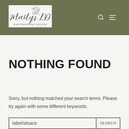
Skip
to
Search
TOGGLE
content
for:
NOTHING FOUND
Sorry, but nothing matched your search terms. Please
try again with some different keywords.
Search
SEARCH