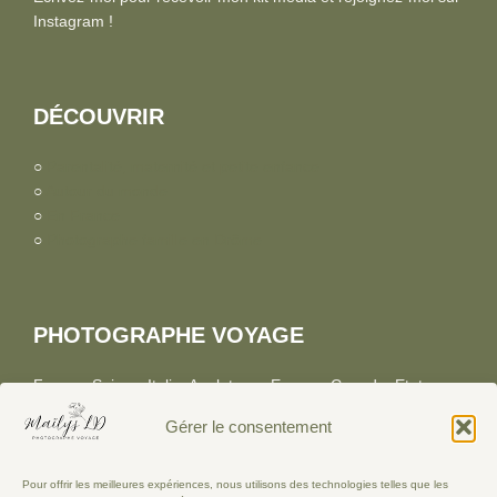
Instagram !
DÉCOUVRIR
○
Parentalité, maternité et petite enfance
○
Autour du monde
○
En France
○
Photographe famille en Drôme
PHOTOGRAPHE VOYAGE
France, Suisse, Italie, Angleterre, Europe, Canada, Etats-
Unis, Asie.
Gérer le consentement
Pour offrir les meilleures expériences, nous utilisons des technologies telles que les