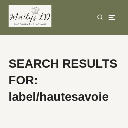
Skip
to
Search
TOGGLE
content
for:
SEARCH RESULTS
FOR:
label/hautesavoie