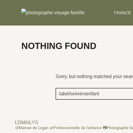
Skip
to
FRANCE
content
NOTHING FOUND
Sorry, but nothing matched your sear
Search
for:
LDMAILYS
🍋Maman de Logan
🌿Professionnelle de l'enfance
📷Photographe fa